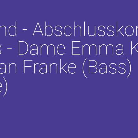
nd - Abschlussko
s - Dame Emma K
ian Franke (Bass)
e)