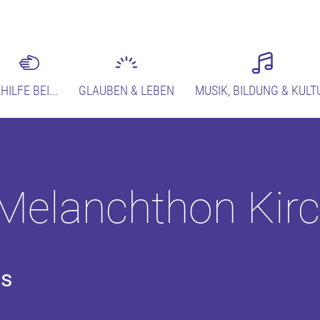
HILFE BEI...
GLAUBEN & LEBEN
MUSIK, BILDUNG & KULT
 Melanchthon Kir
is