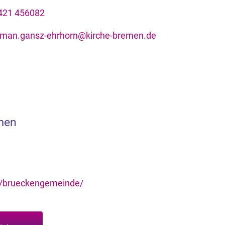
421 456082
ilman.gansz-ehrhorn@kirche-bremen.de
men
e/brueckengemeinde/