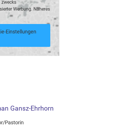
B. zwecks
sierter Werbung. Näheres
ie-Einstellungen
man Gansz-Ehrhorn
r/Pastorin