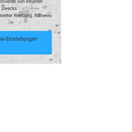
vieren von Inhalten
B. zwecks
sierter Werbung. Näheres
ie-Einstellungen