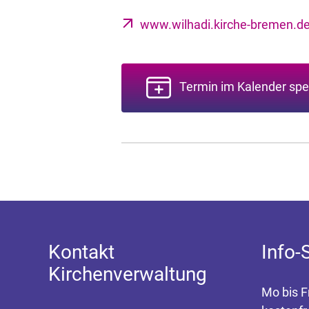
www.wilhadi.kirche-bremen.d
Termin im Kalender spe
Kontakt
Info-
Kirchenverwaltung
Mo bis F