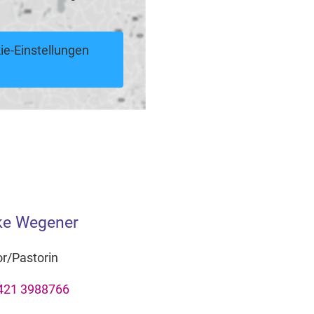
ie-Einstellungen
ke Wegener
r/Pastorin
421 3988766