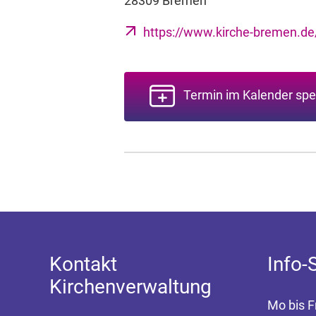
28309 Bremen
https://www.kirche-bremen.d
Termin im Kalender spe
Kontakt
Info-
Kirchenverwaltung
Mo bis F