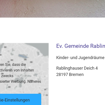
Ev. Gemeinde Rabli
Kinder- und Jugendräume
en Sie, dass die
Rablinghauser Deich 4
vieren von Inhalten
28197 Bremen
B. zwecks
sierter Werbung. Näheres
ie-Einstellungen