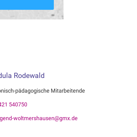
dula Rodewald
onisch-pädagogische Mitarbeitende
421 540750
ugend-woltmershausen@gmx.de