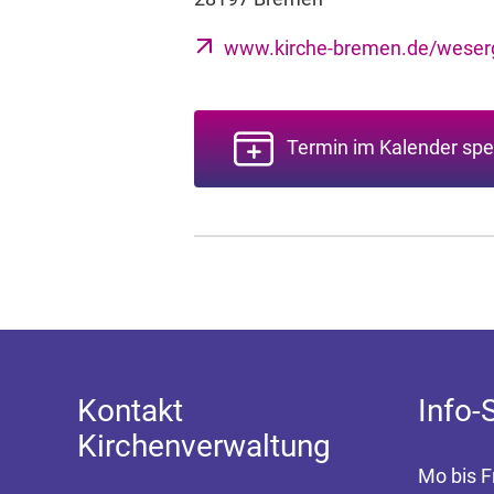
www.kirche-bremen.de/weser
Termin im Kalender spe
Kontakt
Info-
Kirchenverwaltung
Mo bis F