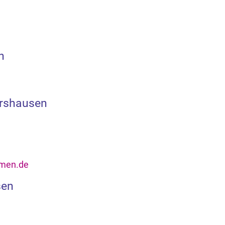
h
ershausen
emen.de
sen