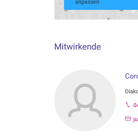
anpassen
Mitwirkende
Cor
Diak
0
j