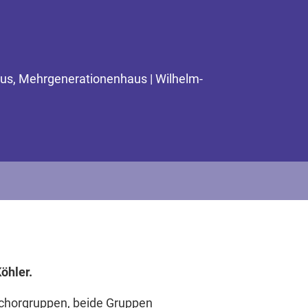
us, Mehrgenerationenhaus | Wilhelm-
öhler.
erchorgruppen, beide Gruppen