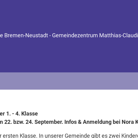
inde Bremen-Neustadt - Gemeindezentrum Matthias-Claudi
r 1. - 4. Klasse
m 22. bzw. 24. September. Infos & Anmeldung bei Nora K
r ersten Klasse. In unserer Gemeinde gibt es zwei Kind