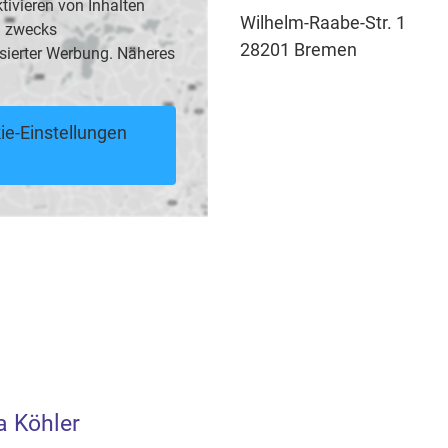
vieren von Inhalten
Wilhelm-Raabe-Str. 1
B. zwecks
28201 Bremen
sierter Werbung. Näheres
ie-Einstellungen
a Köhler