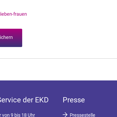
ieben-frauen
ichern
Service der EKD
Presse
r von 9 bis 18 Uhr
Pressestelle