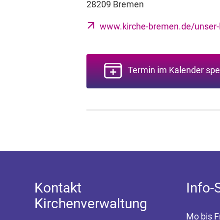
28209 Bremen
www.kirche-bremen.de/unser-l
Termin im Kalender spe
Kontakt
Info-
Kirchenverwaltung
Mo bis F