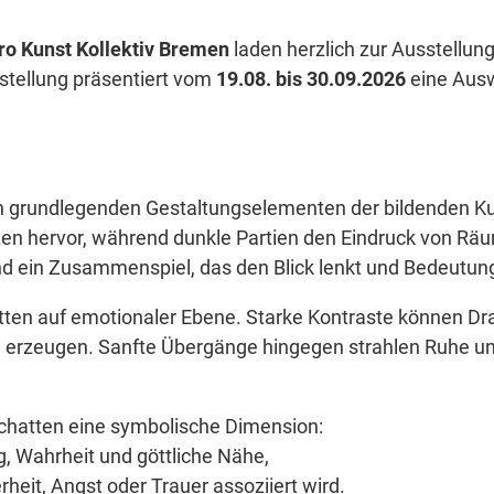
ro Kunst Kollektiv Bremen
laden herzlich zur Ausstellun
stellung präsentiert vom
19.08. bis 30.09.2026
eine Ausw
n grundlegenden Gestaltungselementen der bildenden Ku
en hervor, während dunkle Partien den Eindruck von Räum
d ein Zusammenspiel, das den Blick lenkt und Bedeutung
atten auf emotionaler Ebene. Starke Kontraste können Dra
erzeugen. Sanfte Übergänge hingegen strahlen Ruhe un
Schatten eine symbolische Dimension:
ng, Wahrheit und göttliche Nähe,
heit, Angst oder Trauer assoziiert wird.