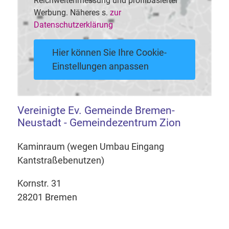
Reichweitenmessung und profilbasierter
Werbung. Näheres s.
zur
Datenschutzerklärung
Hier können Sie Ihre Cookie-
Einstellungen anpassen
Vereinigte Ev. Gemeinde Bremen-
Neustadt - Gemeindezentrum Zion
Kaminraum (wegen Umbau Eingang
Kantstraßebenutzen)
Kornstr. 31
28201 Bremen