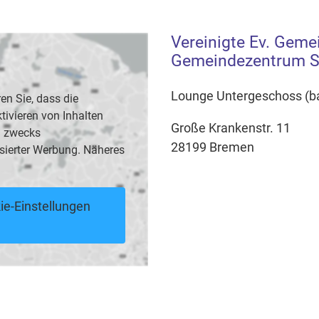
Vereinigte Ev. Geme
Gemeindezentrum St
Lounge Untergeschoss (bar
en Sie, dass die
vieren von Inhalten
Große Krankenstr. 11
B. zwecks
28199 Bremen
sierter Werbung. Näheres
ie-Einstellungen