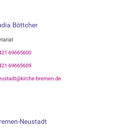
udia Böttcher
tariat
421 69665600
421 69665609
eustadt@kirche-bremen.de
Bremen-Neustadt