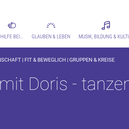
HILFE BEI...
GLAUBEN & LEBEN
MUSIK, BILDUNG & KULT
CHAFT | FIT & BEWEGLICH | GRUPPEN & KREISE
it Doris - tanzen