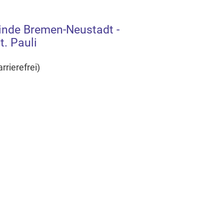
inde Bremen-Neustadt -
. Pauli
rierefrei)