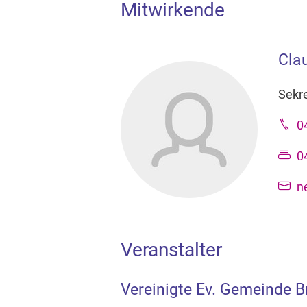
Mitwirkende
Cla
Sekre
0
0
n
Veranstalter
Vereinigte Ev. Gemeinde 