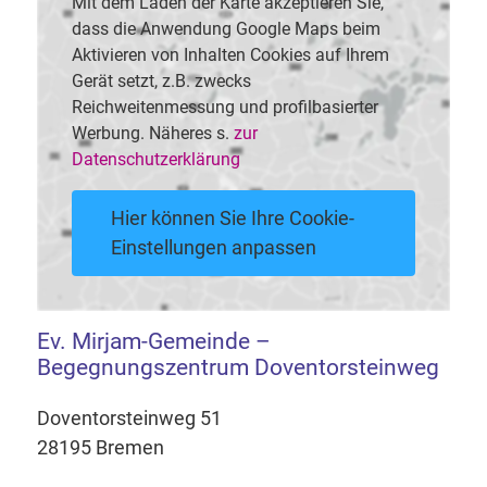
Mit dem Laden der Karte akzeptieren Sie,
dass die Anwendung Google Maps beim
Aktivieren von Inhalten Cookies auf Ihrem
Gerät setzt, z.B. zwecks
Reichweitenmessung und profilbasierter
Werbung. Näheres s.
zur
Datenschutzerklärung
Hier können Sie Ihre Cookie-
Einstellungen anpassen
Ev. Mirjam-Gemeinde –
Begegnungszentrum Doventorsteinweg
Doventorsteinweg 51
28195 Bremen