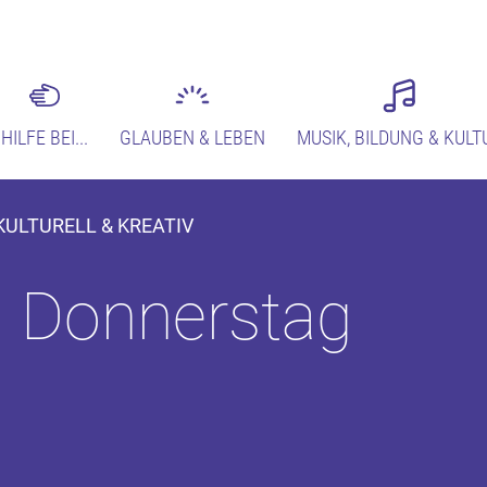
HILFE BEI...
GLAUBEN & LEBEN
MUSIK, BILDUNG & KULT
 KULTURELL & KREATIV
m Donnerstag