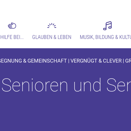
HILFE BEI...
GLAUBEN & LEBEN
MUSIK, BILDUNG & KULT
EGEGNUNG & GEMEINSCHAFT | VERGNÜGT & CLEVER | G
r Senioren und Se