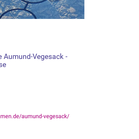
e Aumund-Vegesack -
se
remen.de/aumund-vegesack/