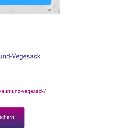
und-Vegesack
e/aumund-vegesack/
ichern