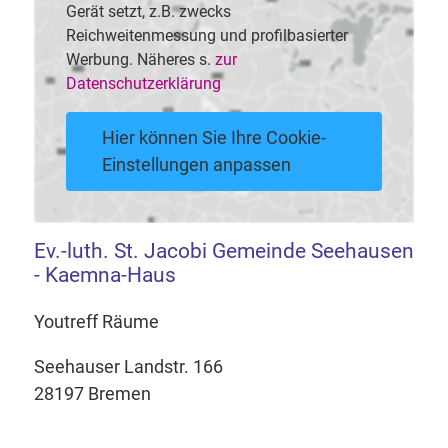
Gerät setzt, z.B. zwecks
Reichweitenmessung und profilbasierter
Werbung. Näheres s.
zur
Datenschutzerklärung
Hier können Sie Ihre Cookie-
Einstellungen anpassen
Ev.-luth. St. Jacobi Gemeinde Seehausen
- Kaemna-Haus
Youtreff Räume
Seehauser Landstr. 166
28197 Bremen