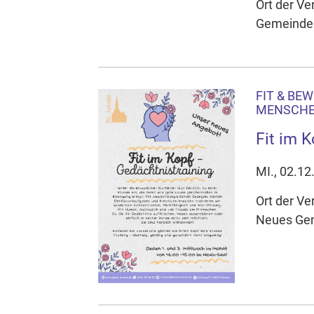
Ort der Ve
Gemeinde
FIT & BE
MENSCH
Fit im 
MI., 02.12
Ort der Ve
Neues Gem