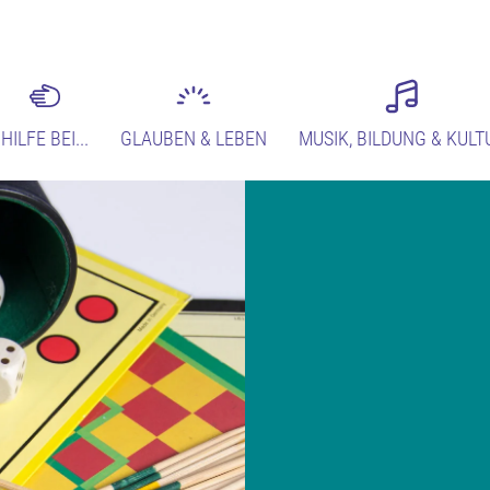
HILFE BEI...
GLAUBEN & LEBEN
MUSIK, BILDUNG & KULT