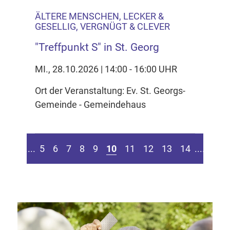
ÄLTERE MENSCHEN, LECKER &
GESELLIG, VERGNÜGT & CLEVER
"Treffpunkt S" in St. Georg
MI., 28.10.2026 | 14:00 - 16:00 UHR
Ort der Veranstaltung: Ev. St. Georgs-
Gemeinde - Gemeindehaus
en Seite springen
Zur vorherigen Seite
Zur n
....
5
6
7
8
9
10
11
12
13
14
....