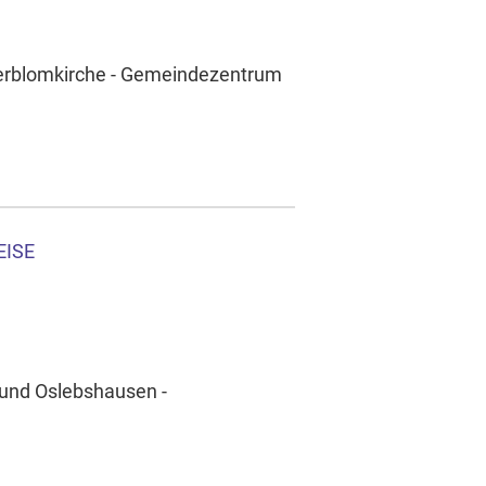
öderblomkirche - Gemeindezentrum
EISE
 und Oslebshausen -