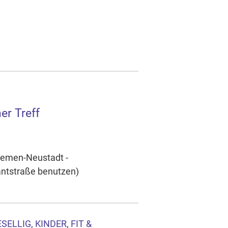
er Treff
Bremen-Neustadt -
antstraße benutzen)
ELLIG, KINDER, FIT &