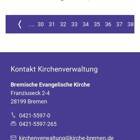
ur ersten Seite springen
Zur vorherigen Seite
....
30
31
32
33
34
35
36
37
38
Kontakt Kirchenverwaltung
Bremische Evangelische Kirche
Franziuseck 2-4
28199 Bremen
0421-5597-0
0421-5597-265
kirchenverwaltung@kirche-bremen.de