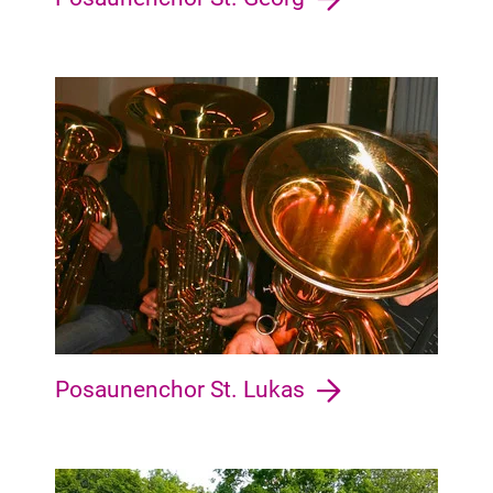
Huchting Grolland, Huchting, Mittelshuchting, Sodenmatt, Ki
Posaunenchor St. Lukas
Burglesum Burg-Grambke, St. Magnus, Lesum, Werderland,