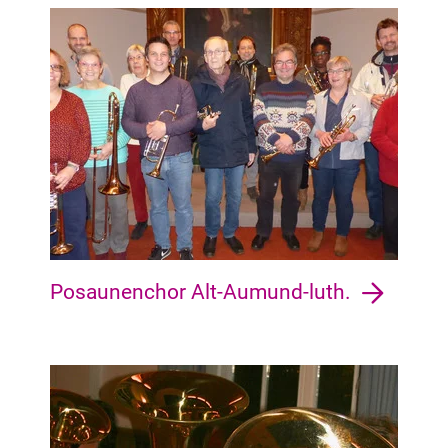
Vegesack Vegesack, Grohn, Schönebeck, Aumund-Hammersbe
Posaunenchor Alt-Aumund-luth.
Obervieland Arsten, Habenhausen, Kattenesch, Kattenturm