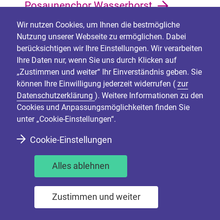
Posaunenchor Wasserhorst
Wir nutzen Cookies, um Ihnen die bestmögliche
Nutzung unserer Webseite zu ermöglichen. Dabei
berücksichtigen wir Ihre Einstellungen. Wir verarbeiten
Zurück zur Posaunenwerk Startseite
Ihre Daten nur, wenn Sie uns durch Klicken auf
„Zustimmen und weiter“ Ihr Einverständnis geben. Sie
können Ihre Einwilligung jederzeit widerrufen (
zur
Datenschutzerklärung
). Weitere Informationen zu den
Bildnachweise
Cookies und Anpassungsmöglichkeiten finden Sie
unter „Cookie-Einstellungen“.
Kontakt Kirchenverwaltung
Cookie-Einstellungen
Bremische Evangelische Kirche
Alles ablehnen
Franziuseck 2-4
28199 Bremen
Zustimmen und weiter
0421-5597-0