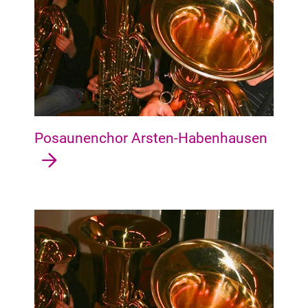
Posaunenchor Arsten-Habenhausen
Vegesack Vegesack, Grohn, Schönebeck, Aumund-Hammersbe