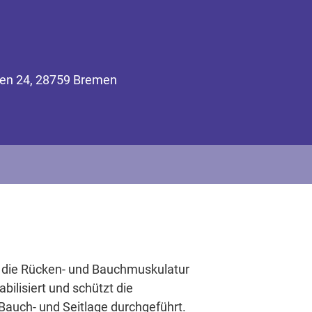
den 24, 28759 Bremen
g die Rücken- und Bauchmuskulatur
bilisiert und schützt die
Bauch- und Seitlage durchgeführt.