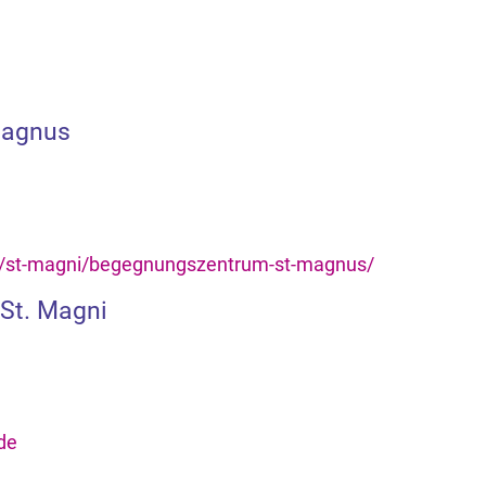
Magnus
e/st-magni/begegnungszentrum-st-magnus/
 St. Magni
de