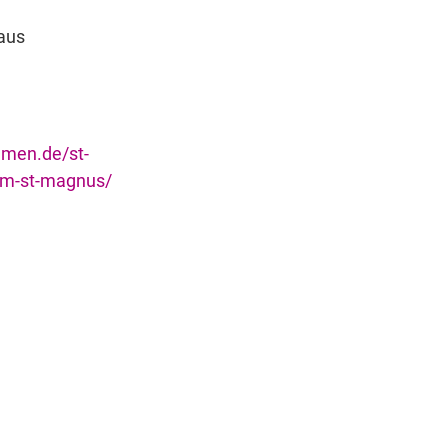
aus
emen.de/st-
m-st-magnus/