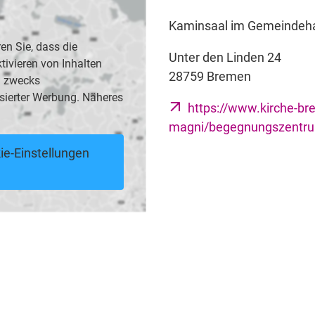
Kaminsaal im Gemeindeh
en Sie, dass die
Unter den Linden 24
vieren von Inhalten
28759 Bremen
B. zwecks
sierter Werbung. Näheres
https://www.kirche-br
magni/begegnungszentru
ie-Einstellungen