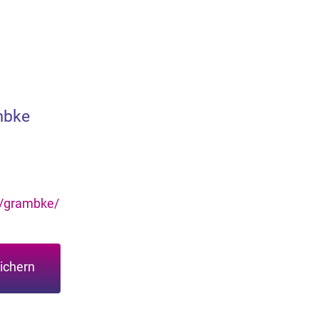
mbke
e/grambke/
ichern