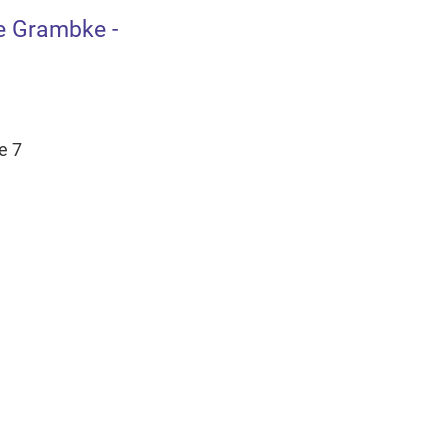
e Grambke -
e 7