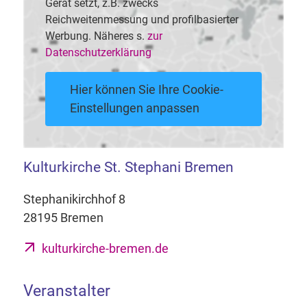
Gerät setzt, z.B. zwecks
Reichweitenmessung und profilbasierter
Werbung. Näheres s.
zur
Datenschutzerklärung
Hier können Sie Ihre Cookie-
Einstellungen anpassen
Kulturkirche St. Stephani Bremen
Stephanikirchhof 8
28195 Bremen
kulturkirche-bremen.de
Veranstalter