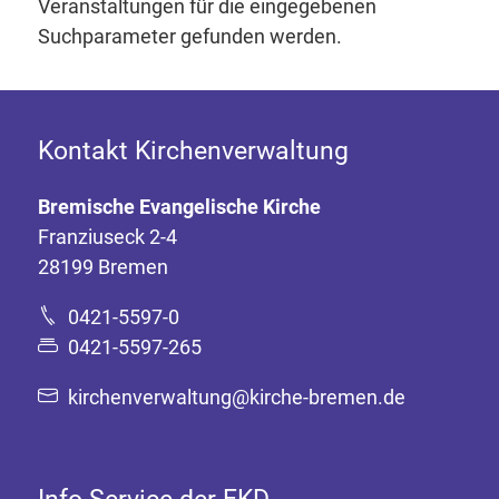
Veranstaltungen für die eingegebenen
Inhalten Cookies auf Ihrem Gerät setzt, z.B. zwecks
Suchparameter gefunden werden.
Reichweitenmessung und profilbasierter Werbung.
Näheres s.
zur Datenschutzerklärung
Hier können Sie Ihre Cookie-
Kontakt Kirchenverwaltung
Einstellungen anpassen
Bremische Evangelische Kirche
Franziuseck 2-4
28199 Bremen
0421-5597-0
0421-5597-265
kirchenverwaltung@kirche-bremen.de
Info-Service der EKD