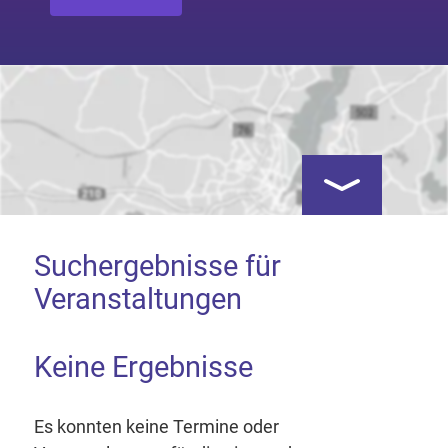
Kartenansicht öf
Suchergebnisse für
Veranstaltungen
Keine Ergebnisse
Google Map laden
Mit dem Laden der Karte akzeptieren Sie, dass die
Es konnten keine Termine oder
Anwendung Google Maps beim Aktivieren von