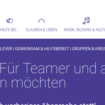
HILFE BEI...
GLAUBEN & LEBEN
MUSIK, BILDUNG & KULT
EVER | GEMEINSAM & HILFSBEREIT | GRUPPEN & KREI
 Für Teamer und a
en möchten