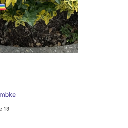
ambke
e 18