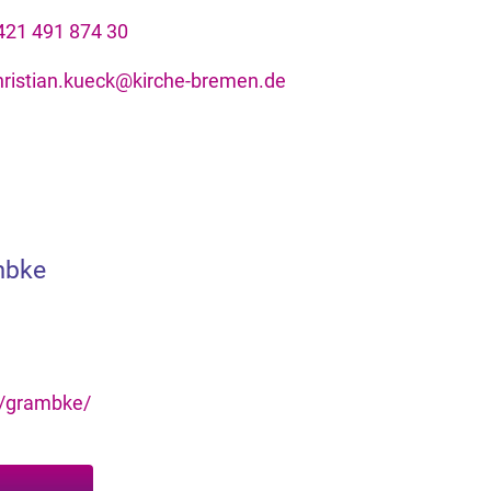
421 491 874 30
hristian.kueck@kirche-bremen.de
mbke
e/grambke/