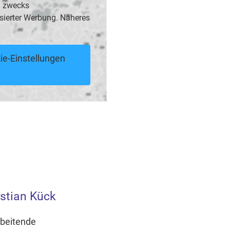
B. zwecks
sierter Werbung. Näheres
ie-Einstellungen
istian Kück
rbeitende