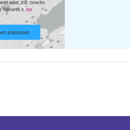
rät setzt, z.B. zwecks
. Näheres s.
zur
ngen anpassen