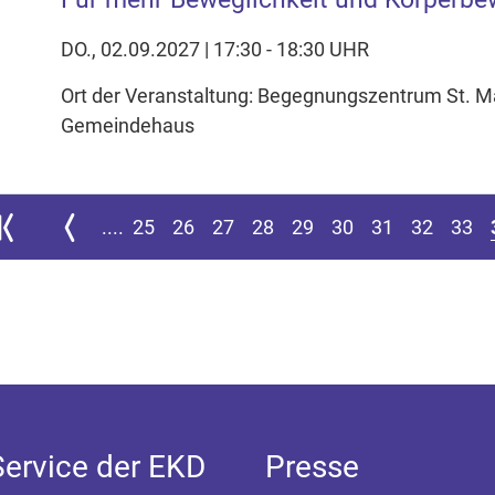
DO., 02.09.2027 | 17:30 - 18:30 UHR
Ort der Veranstaltung: Begegnungszentrum St. M
Gemeindehaus
ur ersten Seite springen
Zur vorherigen Seite
....
25
26
27
28
29
30
31
32
33
Service der EKD
Presse