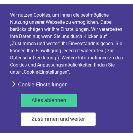
Platons
„Atlantis“
lebt weiter in den Köpfen von
Wir nutzen Cookies, um Ihnen die bestmögliche
Peter Thiel und anderen Tech-Milliardären aus
Nutzung unserer Webseite zu ermöglichen. Dabei
dem Silicon Valley: Schwimmende Städte im
berücksichtigen wir Ihre Einstellungen. Wir verarbeiten
Ozean sind geplant, bevölkert nur von den
Ihre Daten nur, wenn Sie uns durch Klicken auf
Reichsten und Klügsten, um staatlicher
„Zustimmen und weiter“ Ihr Einverständnis geben. Sie
Regulierung zu entkommen. (vgl. dazu: Daub)
können Ihre Einwilligung jederzeit widerrufen (
zur
Datenschutzerklärung
). Weitere Informationen zu den
Cookies und Anpassungsmöglichkeiten finden Sie
unter „Cookie-Einstellungen“.
Wir sehen sie vor uns, die Starken und die
Halbstarken dieser Welt, wie sie Landkarten
Cookie-Einstellungen
studieren und sich mit ihren Militärs beraten,
welche Meere und Inseln ihnen noch fehlen.
Alles ablehnen
„Anything goes
“, ursprünglich ein Satz von
Zustimmen und weiter
Hippies und Nerds über das wilde Leben, ist nun
auch zum Satz über globale Politik geworden.