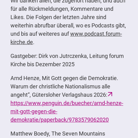
Wir danken allen, die zugehört haben, und auch
für alle Rückmeldungen, Kommentare und
Likes. Die Folgen der letzten Jahre sind
weiterhin abrufbar überall, wo es Podcasts gibt,
und bis auf weiteres auf
www.podcast.forum-
kirche.de
.
Gastgeber: Dirk von Jutrczenka, Leitung forum
Kirche bis Dezember 2025
Arnd Henze, Mit Gott gegen die Demokratie.
Warum der christliche Nationalismus alle
angeht“, Gütersloher Verlagshaus 2026:
https://www.penguin.de/buecher/arnd-henze-
mit-gott-gegen-die-
demokratie/paperback/9783579062020
Matthew Boedy, The Seven Mountains