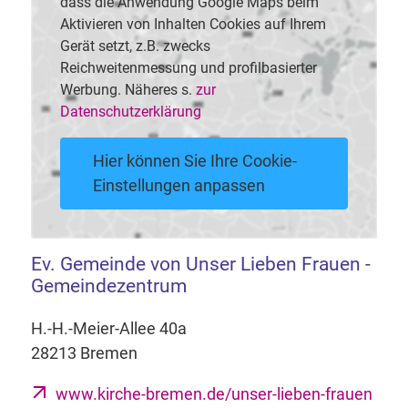
dass die Anwendung Google Maps beim
Aktivieren von Inhalten Cookies auf Ihrem
Gerät setzt, z.B. zwecks
Reichweitenmessung und profilbasierter
Werbung. Näheres s.
zur
Datenschutzerklärung
Hier können Sie Ihre Cookie-
Einstellungen anpassen
Ev. Gemeinde von Unser Lieben Frauen -
Gemeindezentrum
H.-H.-Meier-Allee 40a
28213 Bremen
www.kirche-bremen.de/unser-lieben-frauen