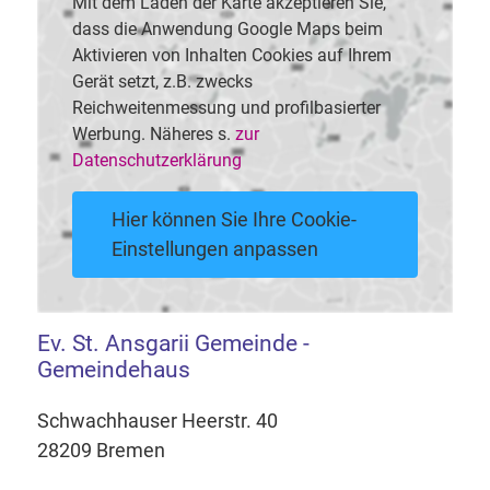
Mit dem Laden der Karte akzeptieren Sie,
dass die Anwendung Google Maps beim
Aktivieren von Inhalten Cookies auf Ihrem
Gerät setzt, z.B. zwecks
Reichweitenmessung und profilbasierter
Werbung. Näheres s.
zur
Datenschutzerklärung
Hier können Sie Ihre Cookie-
Einstellungen anpassen
Ev. St. Ansgarii Gemeinde -
Gemeindehaus
Schwachhauser Heerstr. 40
28209 Bremen