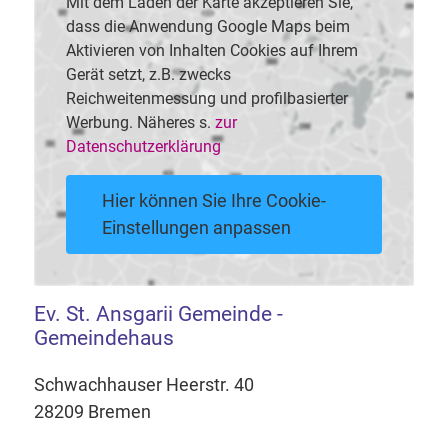
Mit dem Laden der Karte akzeptieren Sie,
dass die Anwendung Google Maps beim
Aktivieren von Inhalten Cookies auf Ihrem
Gerät setzt, z.B. zwecks
Reichweitenmessung und profilbasierter
Werbung. Näheres s.
zur
Datenschutzerklärung
Hier können Sie Ihre Cookie-
Einstellungen anpassen
Ev. St. Ansgarii Gemeinde -
Gemeindehaus
Schwachhauser Heerstr. 40
28209 Bremen