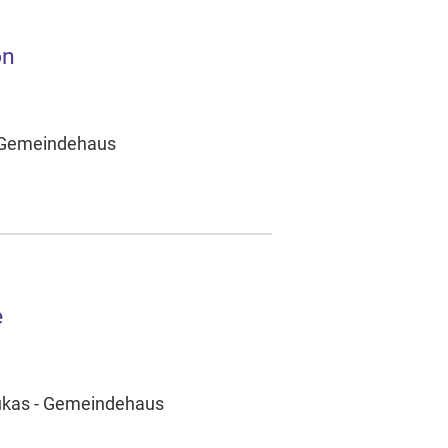
on
- Gemeindehaus
e
Lukas - Gemeindehaus